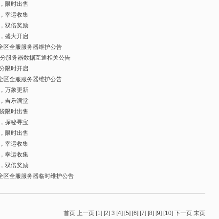
，限时出售
，幸运收集
，双倍奖励
，盛大开启
日全区全服服务器维护公告
部分服务器数据互通相关公告
分限时开启
日全区全服服务器维护公告
，万象更新
，吉乐满堂
袋限时出售
，探秘寻宝
，限时出售
，幸运收集
，幸运收集
，双倍奖励
日全区全服服务器临时维护公告
首页
上一页
[
1
] [
2
]
3
[
4
] [
5
] [
6
] [
7
] [
8
] [
9
] [
10
]
下一页
末页