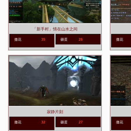
「新手村」情在山水之间
撒花
35
砸蛋
26
撒花
寂静片刻
撒花
32
砸蛋
27
撒花