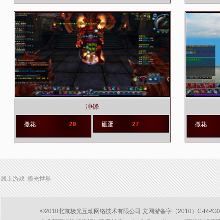
冲锋
撒花
29
砸蛋
27
撒花
线上游戏 极光世界
©2010北京极光互动网络技术有限公司 文网游备字（2010）C-RPG047号