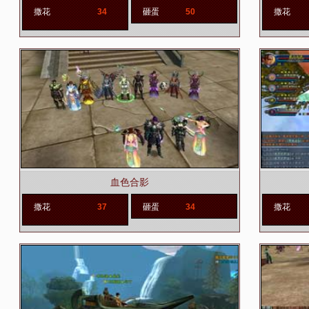
撒花
34
砸蛋
50
撒花
血色合影
撒花
37
砸蛋
34
撒花