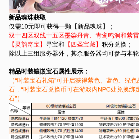
新品魂珠获取
仅需10元即可获得一颗【新品魂珠】；
双十四区
双线十五区墨染丹青、青鸾鸣涧和紫霄
【灵韵奇宝】
寻宝和
【四圣宝藏】
积分兑换；
除以上三组服务器外，其余服务器均可参与本轮
精品时装镶嵌宝石属性展示：
（“时装宝石礼箱”可开启获得紫色、蓝色、绿
石，“时装宝石兑换币可在游戏内NPC处兑换绑
石”）