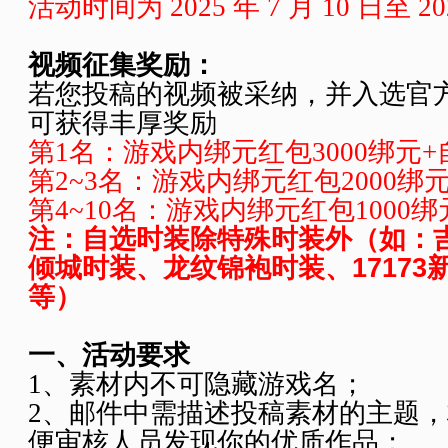
活动时间为 2025 年
7
月
10
日至 20
视频征集奖励：
若您投稿的视频被采纳，并入选官
可获得丰厚奖励
第1名：游戏内绑元红包
3000
绑元
+
第2~3名：游戏内绑元红包
2000
绑
第4~10名：游戏内绑元红包
1000
绑
注：自选时装除特殊时装外（如：
倾城时装、龙纹锦袍时装、1717
等）
一、活动要求
1、素材内不可隐藏游戏名；
2、邮件中需描述投稿素材的主题
便审核人员发现你的优质作品；