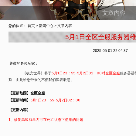
文章内容
您的位置：
首页
>
新闻中心
> 文章内容
5月1日全区全服服务器
2025-05-01 22:04:37
尊敬的各位玩家：
5
月1日23：55
-5
月2日02：0
0
对全区全服
《极光世界》将于
服务器进
延，由此给您带来的不便我们深表歉意。
【更新范围】全区全服
5
月1日23：55
-5
月2日02：0
0
【更新时间】
【更新内容】
1、修复高级剪果刀可在死亡状态下使用的问题