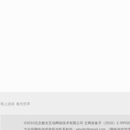
线上游戏 极光世界
©2010北京极光互动网络技术有限公司 文网游备字（2010）C-RPG047号
文化部网络游戏举报与联系邮箱：wlyxjb@gmail.com 《网络游戏管