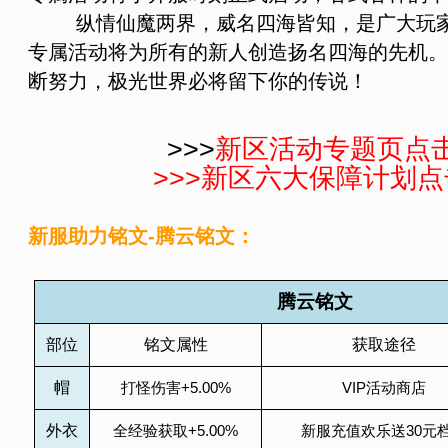
纵情仙魔两界，威名四海皆知，是广大玩家
专属活动将为所有的新人创造扬名四海的先机。
断努力，极光世界必将留下你的传说！
>>>
新区活动专题页点
>>>
新区六大保障计划点
新服
助力
铭文-腾云铭文：
腾云铭文
部位
铭文属性
获取途径
帽
打怪伤害
+5.00%
VIP
活动商店
外衣
全经验获取
+5.00%
新服充值欢乐送
30
元