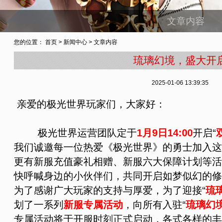
文章内容
您的位置：
首页
>
新闻中心
> 文章内容
琉璃幻境，盛大开
2025-01-06 13:39:35
亲爱的极光世界玩家们，大家好：
极光世界运营团队定于
1月9日14:00
开启“
我们诚邀每一位热爱《极光世界》的勇士加入这
更有新服充值豪礼相赠、新服六大保障计划等活
快呼喊身边的小伙伴们，共同开启如梦似幻的修
为了感谢广大玩家的支持与厚爱，为了迎接“
琉
划了一系列
新服专属活动
，向所有入驻“
琉璃幻
专属活动将于开服时刻正式启动，各式各样的丰