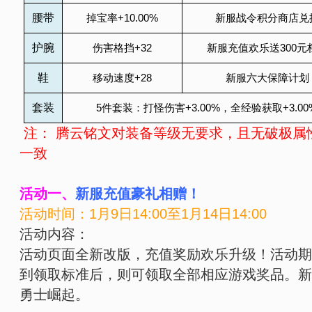
腰带
掉宝率
+10.00%
新服战令积分商店兑
护腕
伤害格挡
+32
新服充值欢乐送
300
元
鞋
移动速度
+28
新服六大保障计划
套装
5
件套装：打怪伤害
+3.00%
，全经验获取
+3.00
注：
腾云铭文对装备等级无要求，且无破极属
一致
活动一、
新服充值豪礼相赠！
活动时间：1月9日14:00至1月14日14:00
活动内容：
活动页面全新改版，充值奖励欢乐升级！活动期
到领取标准后，则可领取全部相应游戏奖品。新
勇士崛起。