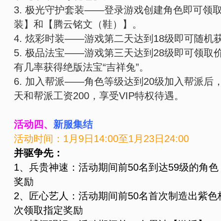
3. 极光守护套装——登录游戏创建角色即可领
装】和【腾云铭文（鞋）】。
4. 炫彩时装——游戏第二天达到18级即可随机
5. 极品法宝——游戏第三天达到28级即可领取
有几率获得绝版法宝“吉祥兔”。
6. 加入帮派——角色等级达到20级加入帮派后
天和帮派工资200，享受VIP特权待遇。
活动四、
新服集结
活动时间：1月9日
14:00
至1月23日
24:00
并驱争先：
1、兵贵神速：活动期间前50名到达59级的角
奖励
2、匠心艺人：活动期间前50名首次制造出紫
次领取指定奖励