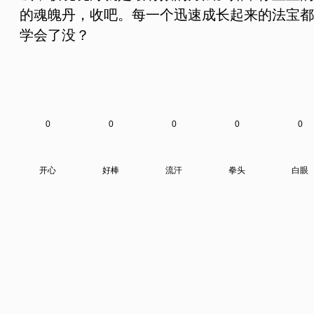
的魂魄丹，收吧。每一个迅速成长起来的法宝都
学会了没？
0
0
0
0
0
开心
好棒
流汗
拳头
白眼