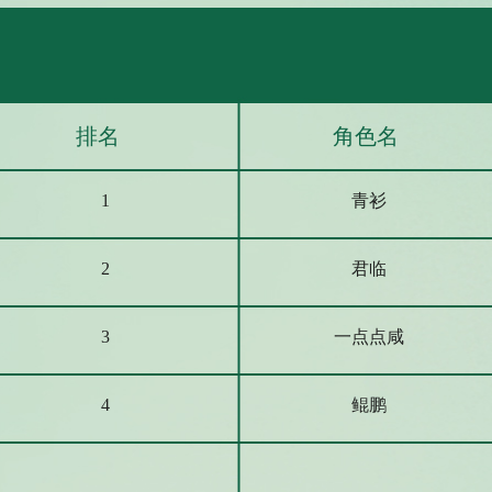
排名
角色名
青衫
1
君临
2
一点点咸
3
鲲鹏
4