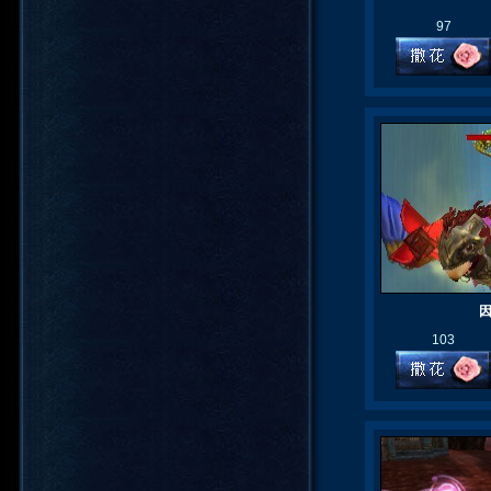
97
103