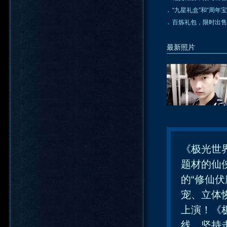
·
“九星礼盒”和“周年
·
百炼礼包，限时出售
最新照片
《极光世
题材的仙
的“修仙
宠、立体
上演！《
线，坚持