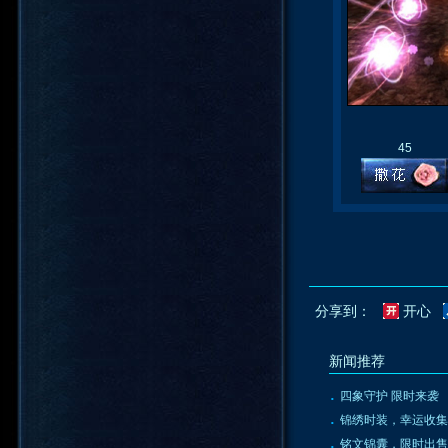
45
分享到：
开心
新闻推荐
·
四象守护 限时来袭
·
锦绣时装，幸运收集
·
铭文锦囊，限时出售