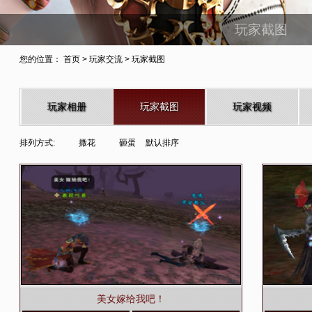
玩家截图
您的位置：
首页
>
玩家交流
> 玩家截图
玩家相册
玩家截图
玩家视频
排列方式:
撒花
砸蛋
默认排序
美女嫁给我吧！