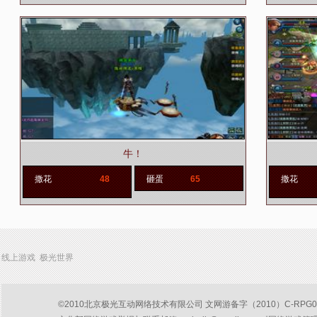
牛！
撒花
48
砸蛋
65
撒花
线上游戏 极光世界
©2010北京极光互动网络技术有限公司 文网游备字（2010）C-RPG047号