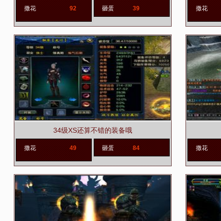
撒花
92
砸蛋
39
撒花
34级XS还算不错的装备哦
撒花
49
砸蛋
84
撒花