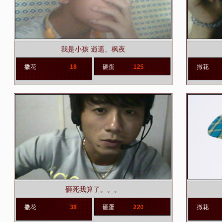
我是小孩 逍遥、枫夜
撒花
18
砸蛋
125
撒花
砸死我算了。。。
撒花
38
砸蛋
220
撒花