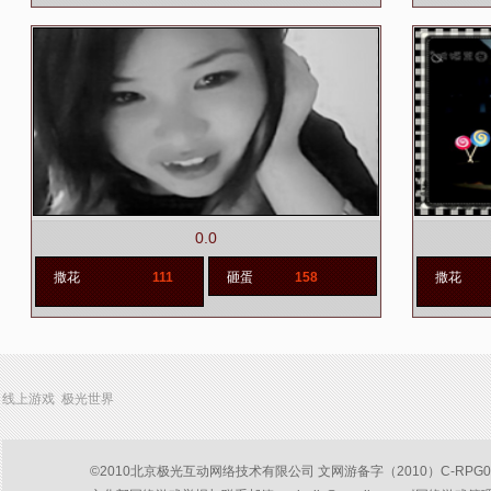
0.0
撒花
111
砸蛋
158
撒花
线上游戏 极光世界
©2010北京极光互动网络技术有限公司 文网游备字（2010）C-RPG047号