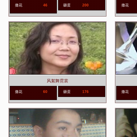
撒花
46
砸蛋
200
撒花
风絮舞霓裳
撒花
60
砸蛋
176
撒花